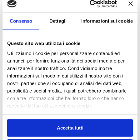
Il titolare del trattamento è
Arteco Group S.r.l.
– Via
Baganza 41 – 43125 Parma (PR) Italy –
Consenso
Dettagli
Informazioni sui cookie
alberto.maccini@artecoparma.it
Il trattamento dei dati ha luogo presso la predetta
sede ed è curato solo dal personale ad esso
Questo sito web utilizza i cookie
incaricato.
Utilizziamo i cookie per personalizzare contenuti ed
annunci, per fornire funzionalità dei social media e per
In ogni momento potrà esercitare i Suoi diritti nei
analizzare il nostro traffico. Condividiamo inoltre
confronti del titolare del trattamento, ai sensi dell’art. 7
informazioni sul modo in cui utilizzi il nostro sito con i
del Codice della privacy (già art. 13 della legge n.
nostri partner che si occupano di analisi dei dati web,
675/1996), in particolare Lei potrà chiedere di
pubblicità e social media, i quali potrebbero combinarle
conoscere l’esistenza di trattamenti di dati che
con altre informazioni che hai fornito loro o che hanno
possono riguardarla; di ottenere senza ritardo la
raccolto dal tuo utilizzo dei loro servizi.
comunicazione in forma intellegibile dei medesimi
Link alla Privacy Policy
dati e della loro origine, la cancellazione, la
trasformazione in forma anonima o il blocco dei dati
Accetta tutti
trattati in violazione di legge; l’aggiornamento, la
rettificazione ovvero l’integrazione dei dati;