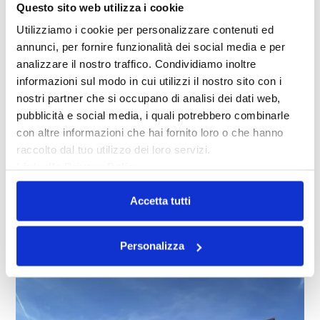
stato dell’edificio permette di proporre interventi motivati,
Questo sito web utilizza i cookie
priorità chiare e preventivi più comprensibili. Per i
Utilizziamo i cookie per personalizzare contenuti ed
residenti, significa vivere in un condominio più curato e
annunci, per fornire funzionalità dei social media e per
meno esposto a disagi improvvisi.
analizzare il nostro traffico. Condividiamo inoltre
informazioni sul modo in cui utilizzi il nostro sito con i
La prevenzione è particolarmente utile per facciate,
nostri partner che si occupano di analisi dei dati web,
balconi, coperture, terrazzi, impianti comuni, scarichi,
pubblicità e social media, i quali potrebbero combinarle
cortili e percorsi esterni. Sono elementi che, se trascurati,
con altre informazioni che hai fornito loro o che hanno
possono generare danni progressivi e richiedere
raccolto dal tuo utilizzo dei loro servizi.
interventi più impegnativi.
Link alla Privacy Policy
Accetta tutti
Un referente unico per
amministratori e condomìni
Personalizza