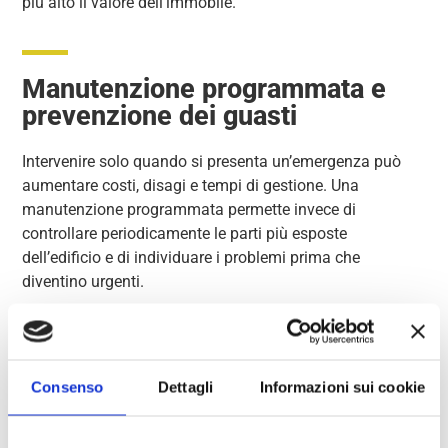
più alto il valore dell’immobile.
Manutenzione programmata e
prevenzione dei guasti
Intervenire solo quando si presenta un’emergenza può
aumentare costi, disagi e tempi di gestione. Una
manutenzione programmata permette invece di
controllare periodicamente le parti più esposte
dell’edificio e di individuare i problemi prima che
diventino urgenti.
I vantaggi riguardano la riduzione dei costi straordinari,
una maggiore durata delle strutture, una migliore
pianificazione economica, meno emergenze e una
Consenso
Dettagli
Informazioni sui cookie
gestione più ordinata delle assemblee condominiali.
Per l’amministratore, avere un quadro aggiornato dello