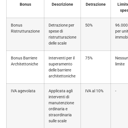
Bonus
Descrizione
Detrazione
Limit
spe
Bonus
Detrazione per
50%
96.000
Ristrutturazione
spese di
per uni
ristrutturazione
immobi
delle scale
Bonus Barriere
Interventi per il
75%
Nessu
Architettoniche
superamento
limite
delle barriere
architettoniche
IVA agevolata
Applicata agli
IVA al 10%
-
interventi di
manutenzione
ordinaria e
straordinaria
sulle scale