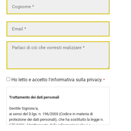
Email
*
Messaggio
*
Consenso
Ho letto e accetto l'informativa sulla privacy.
*
*
Trattamento dei dati personali
Gentile Signore/a,
ai sensi del D.lgs. n. 196/2003 (Codice in materia di
protezione dei dati personali), che ha sostituito la legge n.
675/1996, il trattamento delle informazioni che La
riguardano sarà improntato ai principi di correttezza, liceità