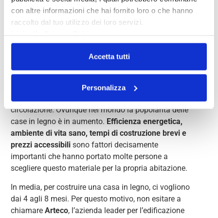
Una
con altre informazioni che hai fornito loro o che hanno
casa in
raccolto dal tuo utilizzo dei loro servizi.
legno è
Link alla Privacy Policy
calda,
Accetta tutti
resistente e ha carattere. Il legno è sostenibile ed è
Personalizza
uno dei materiali da costruzione più antichi in
circolazione. Ovunque nel mondo la popolarità delle
case in legno è in aumento.
Efficienza energetica,
ambiente di vita sano, tempi di costruzione brevi e
prezzi accessibili
sono fattori decisamente
importanti che hanno portato molte persone a
scegliere questo materiale per la propria abitazione.
In media, per costruire una casa in legno, ci vogliono
dai 4 agli 8 mesi. Per questo motivo, non esitare a
chiamare
Arteco
, l’azienda leader per l’edificazione