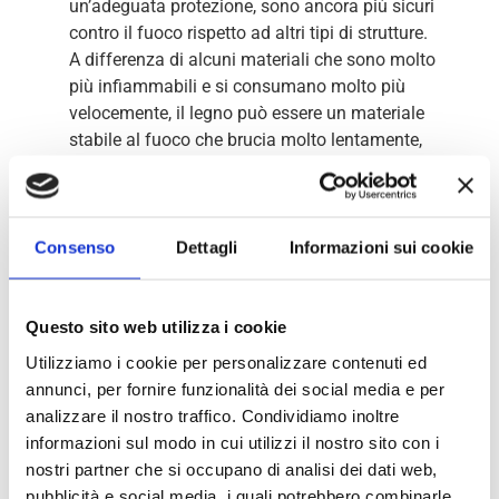
un’adeguata protezione, sono ancora più sicuri
contro il fuoco rispetto ad altri tipi di strutture.
A differenza di alcuni materiali che sono molto
più infiammabili e si consumano molto più
velocemente, il legno può essere un materiale
stabile al fuoco che brucia molto lentamente,
quando le fiamme lo attaccano.
Ora che conosci alcuni vantaggi e caratteristiche
delle case in legno, stai pensando di acquistarne
una?
Consenso
Dettagli
Informazioni sui cookie
Tempistiche del
le
Questo sito web utilizza i cookie
costruzioni in legno a
Utilizziamo i cookie per personalizzare contenuti ed
annunci, per fornire funzionalità dei social media e per
Parma
analizzare il nostro traffico. Condividiamo inoltre
informazioni sul modo in cui utilizzi il nostro sito con i
Il legno
nostri partner che si occupano di analisi dei dati web,
è vivo.
pubblicità e social media, i quali potrebbero combinarle